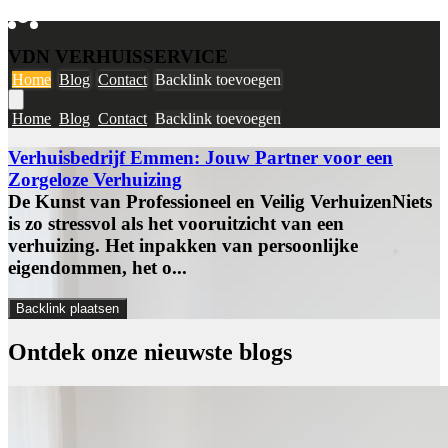
VDN VERHUISSERVICE
Home
Blog
Contact
Backlink toevoegen
Home
Blog
Contact
Backlink toevoegen
Verhuisbedrijf Emmen: Jouw Partner voor een
Zorgeloze Verhuizing
De Kunst van Professioneel en Veilig VerhuizenNiets
is zo stressvol als het vooruitzicht van een
verhuizing. Het inpakken van persoonlijke
eigendommen, het o...
Backlink plaatsen
Ontdek onze
nieuwste blogs